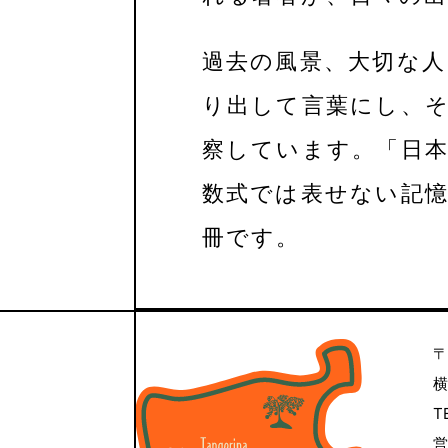
過去の風景、大切な
り出して言葉にし、
察しています。「日
数式では表せない記
冊です。
〒
横
T
営