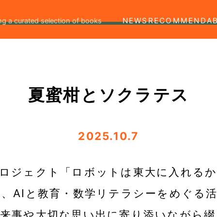
NEWS
RECOMMEND
A
ng a curated selection of books
夏蜜柑とソクラテス
2025.10.7
プロジェクト「ロボットは東大に入れる
、AIと教育・数学リテラシーをめぐる
出来事や大切な思い出に寄り添いながら